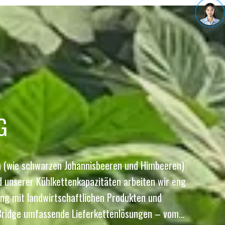
G
en (wie schwarzen Johannisbeeren und Himbeeren)
 unserer Kühlkettenkapazitäten arbeiten wir eng
ng mit landwirtschaftlichen Produkten und
izBridge umfassende Lieferkettenlösungen – vom