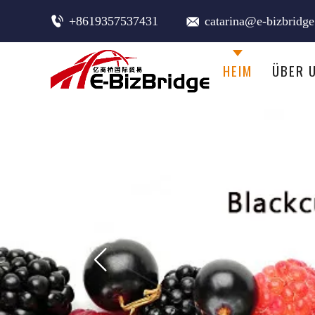
+8619357537431
catarina@e-bizbridg
HEIM
ÜBER 