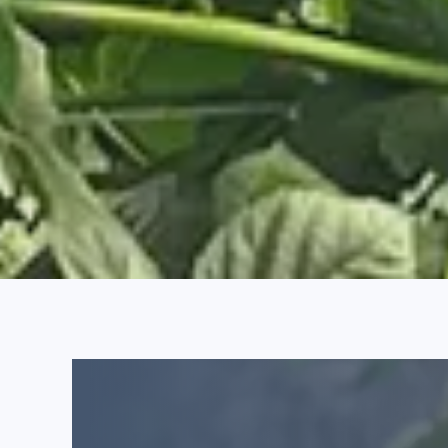
Erzeuger bis zur Auslieferung – und bedien
gleichbleibende Qualität, wettbewerbsfähige Pr
Angebot um hochwertige Kategorien wie Blaub
Produkte wie Säfte und Nahrungsergänzungsmittel
ein vert