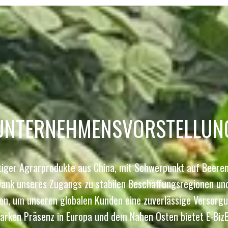
UNTERNEHMENSVORSTELLUN
rtiger Agrarprodukte aus China, mit Schwerpunkt auf Beer
ank unseres Zugangs zu stabilen Beschaffungsregionen und
, um unseren globalen Kunden eine zuverlässige Versorgu
starken Präsenz in Europa und dem Nahen Osten bietet E-B