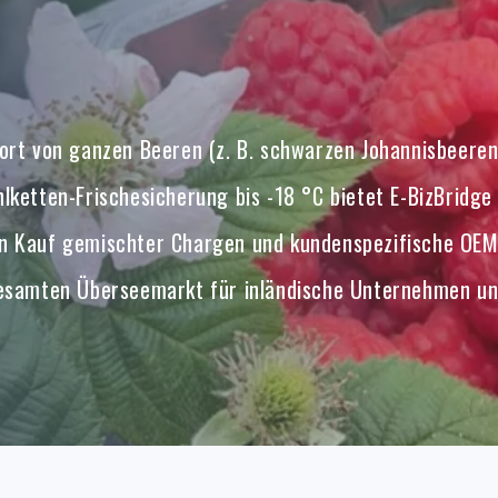
port von ganzen Beeren (z. B. schwarzen Johannisbeere
hlketten-Frischesicherung bis -18 °C bietet E-BizBridge
en Kauf gemischter Chargen und kundenspezifische OEM
 gesamten Überseemarkt für inländische Unternehmen un
rung und Markenbetreuung im Ausland. In den nächsten d
und hochwertige Produkte wie Saft und Trockenfrüchte 
-Chain-Finanzierung entsteht ein effizientes und zuve