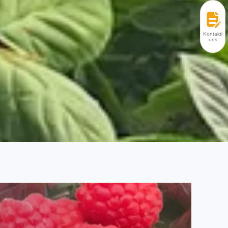
hmen. Unsere Produkte sind bekannt für ihre
sport. In den kommenden Jahren wollen wir unser
 erweitern und gleichzeitig hochverarbeitete
Kontaktier
uns
ür Anbau, Verarbeitung und Handel aufzubauen und
u werden.