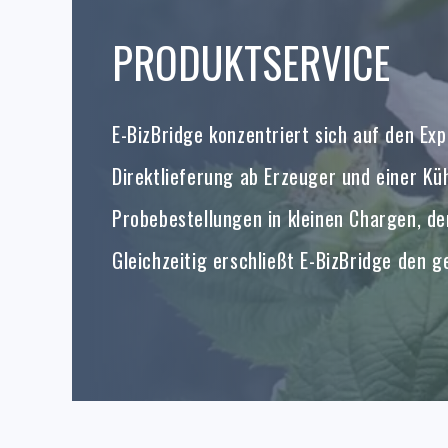
PRODUKTSERVICE
E-BizBridge konzentriert sich auf den Ex
Direktlieferung ab Erzeuger und einer Kü
Probebestellungen in kleinen Chargen, d
Gleichzeitig erschließt E-BizBridge den
Zollabfertigung, Konformitätszertifizie
Blaubeeren und Preiselbeeren erweitert 
Blockchain-Rückverfolgbarkeit und Supply
Lieferketten-Ökosystem.