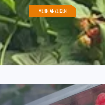
t sowohl internationale Importeure als auch lokale Unterne
eise und professionelle Handhabung bei Lagerung und Tran
MEHR ANZEIGEN
eeren, Cranberries, Bio-Knoblauch und selenreichen Ingwer
 entwickeln. Unser Ziel ist es, ein integriertes System f
rauenswürdiger globaler Lieferant für ein gesundes Leben z