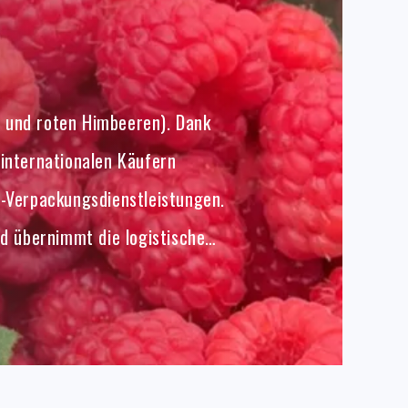
n und roten Himbeeren). Dank
 internationalen Käufern
-Verpackungsdienstleistungen.
d übernimmt die logistische
rei Jahren werden die Produktkategorien
entwickelt. Durch die Kombination von
rlässiges grenzüberschreitendes