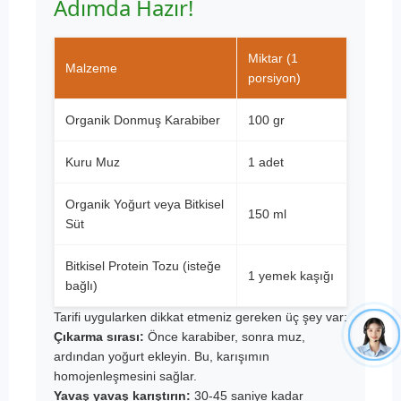
Adımda Hazır!
Miktar (1
Malzeme
porsiyon)
Organik Donmuş Karabiber
100 gr
Kuru Muz
1 adet
Organik Yoğurt veya Bitkisel
150 ml
Süt
Bitkisel Protein Tozu (isteğe
1 yemek kaşığı
bağlı)
Tarifi uygularken dikkat etmeniz gereken üç şey var:
Çıkarma sırası:
Önce karabiber, sonra muz,
ardından yoğurt ekleyin. Bu, karışımın
homojenleşmesini sağlar.
Yavaş yavaş karıştırın:
30-45 saniye kadar