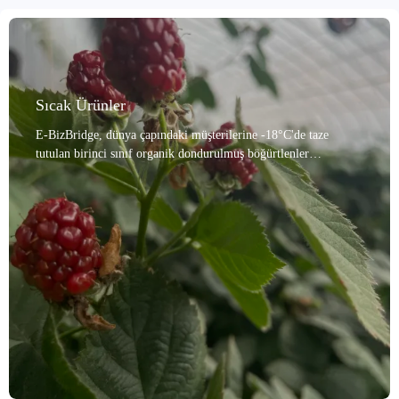
Sıcak Ürünler
E-BizBridge, dünya çapındaki müşterilerine -18°C'de taze
tutulan birinci sınıf organik dondurulmuş böğürtlenler
sunmaktadır. Bu böğürtlenler, birinci sınıf yetiştirme
alanlarından tedarik edilmekte ve her meyve, %95'i aşan bir
meyve bütünlüğü oranıyla sonuçlanan üç aşamalı titiz bir manuel
elemeden geçirilerek dolgun ve bütün meyveler elde
edilmektedir. Gelişmiş hızlı dondurma teknolojisi, böğürtlenlerin
doğal lezzetini, rengini ve besin değerlerini en üst düzeyde
korur. E-BizBridge, HACCP, KOSHER, ISO 22000 ve Helal
gibi uluslararası sertifikalara sahip olup güvenilir kaliteyi garanti
etmektedir. Sağlıklı yaşamı önceliklendiren Avrupa ve Amerika
pazarlarından, doğal içeriklere değer veren Asya pazarına kadar,
bu dondurulmuş böğürtlenler yüksek kaliteli içeriklere olan
talebi karşılamaktadır. Ayrıca esnek, özelleştirilmiş paketleme
hizmetleri, kapsamlı ürün tanıtım desteği ve hızlı kalite yanıtı