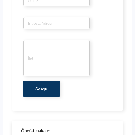
E-posta
*
İleti
*
Önceki makale: