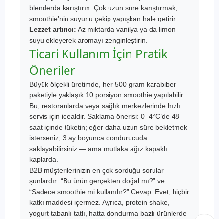
blenderda karıştırın. Çok uzun süre karıştırmak,
smoothie’nin suyunu çekip yapışkan hale getirir.
Lezzet artırıcı:
Az miktarda vanilya ya da limon
suyu ekleyerek aromayı zenginleştirin.
Ticari Kullanım İçin Pratik
Öneriler
Büyük ölçekli üretimde, her 500 gram karabiber
paketiyle yaklaşık 10 porsiyon smoothie yapılabilir.
Bu, restoranlarda veya sağlık merkezlerinde hızlı
servis için idealdir. Saklama önerisi: 0–4°C’de 48
saat içinde tüketin; eğer daha uzun süre bekletmek
isterseniz, 3 ay boyunca dondurucuda
saklayabilirsiniz — ama mutlaka ağız kapaklı
kaplarda.
B2B müşterilerinizin en çok sorduğu sorular
şunlardır: “Bu ürün gerçekten doğal mı?” ve
“Sadece smoothie mi kullanılır?” Cevap: Evet, hiçbir
katkı maddesi içermez. Ayrıca, protein shake,
yogurt tabanlı tatlı, hatta dondurma bazlı ürünlerde