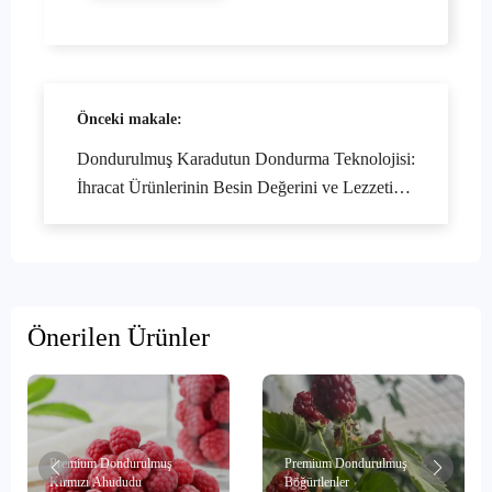
Önceki makale:
Dondurulmuş Karadutun Dondurma Teknolojisi:
İhracat Ürünlerinin Besin Değerini ve Lezzetini
Artıran Anahtar Yöntemler
Önerilen Ürünler
Premium Dondurulmuş
Premium Dondurulmuş
Kırmızı Ahududu
Böğürtlenler