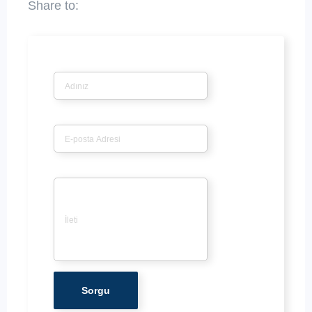
İsim
*
E-posta
*
İleti
*