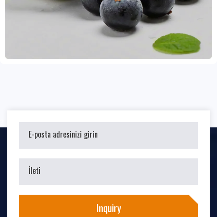
suyu, reçel ve dondurulmuş tatlılar dahil olmak üzere çeşitli
işleme senaryoları için uygundur. Küçük parti deneme
siparişlerini ve OEM özelleştirilmiş ambalajları destekliyor ve
istikrarlı ürün kalitesini sağlamak için uluslararası geçerliliği
olan test raporları ve tam süreçli -18°C soğuk zincir taşıma
garantisiyle donatılmış durumdayız. E-BizBridge, küresel
müşterilerine verimli ve güvenilir tedarik zinciri hizmetleri
sunmaya, Avrupa pazarına açılmalarına ve uzun vadeli, karşılıklı
fayda sağlayan bir iş birliği sağlamalarına yardımcı olmaya
kendini adamıştır.
?