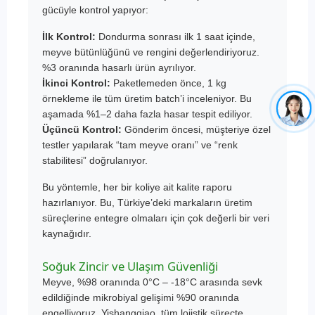
gücüyle kontrol yapıyor:
İlk Kontrol:
Dondurma sonrası ilk 1 saat içinde,
meyve bütünlüğünü ve rengini değerlendiriyoruz.
%3 oranında hasarlı ürün ayrılıyor.
İkinci Kontrol:
Paketlemeden önce, 1 kg
örnekleme ile tüm üretim batch’i inceleniyor. Bu
aşamada %1–2 daha fazla hasar tespit ediliyor.
Üçüncü Kontrol:
Gönderim öncesi, müşteriye özel
testler yapılarak “tam meyve oranı” ve “renk
stabilitesi” doğrulanıyor.
Bu yöntemle, her bir koliye ait kalite raporu
hazırlanıyor. Bu, Türkiye’deki markaların üretim
süreçlerine entegre olmaları için çok değerli bir veri
kaynağıdır.
Soğuk Zincir ve Ulaşım Güvenliği
Meyve, %98 oranında 0°C – -18°C arasında sevk
edildiğinde mikrobiyal gelişimi %90 oranında
engelliyoruz. Yishangqiao, tüm lojistik süreçte