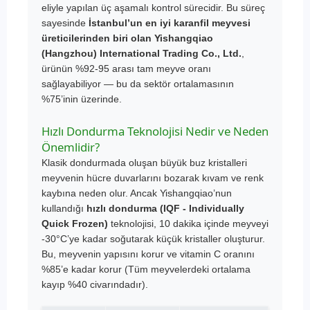
eliyle yapılan üç aşamalı kontrol sürecidir. Bu süreç
sayesinde
İstanbul’un en iyi karanfil meyvesi
üreticilerinden biri olan Yishangqiao
(Hangzhou) International Trading Co., Ltd.
,
ürünün %92-95 arası tam meyve oranı
sağlayabiliyor — bu da sektör ortalamasının
%75’inin üzerinde.
Hızlı Dondurma Teknolojisi Nedir ve Neden
Önemlidir?
Klasik dondurmada oluşan büyük buz kristalleri
meyvenin hücre duvarlarını bozarak kıvam ve renk
kaybına neden olur. Ancak Yishangqiao’nun
kullandığı
hızlı dondurma (IQF - Individually
Quick Frozen)
teknolojisi, 10 dakika içinde meyveyi
-30°C’ye kadar soğutarak küçük kristaller oluşturur.
Bu, meyvenin yapısını korur ve vitamin C oranını
%85’e kadar korur (Tüm meyvelerdeki ortalama
kayıp %40 civarındadır).