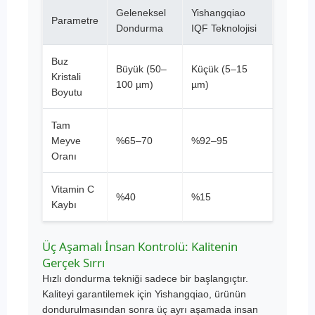
Geleneksel
Yishangqiao
Parametre
Dondurma
IQF Teknolojisi
Buz
Büyük (50–
Küçük (5–15
Kristali
100 µm)
µm)
Boyutu
Tam
Meyve
%65–70
%92–95
Oranı
Vitamin C
%40
%15
Kaybı
Üç Aşamalı İnsan Kontrolü: Kalitenin
Gerçek Sırrı
Hızlı dondurma tekniği sadece bir başlangıçtır.
Kaliteyi garantilemek için Yishangqiao, ürünün
dondurulmasından sonra üç ayrı aşamada insan