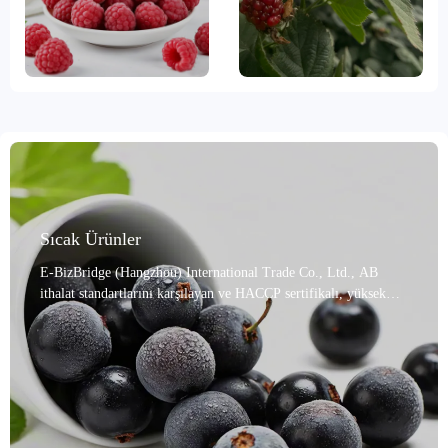
Sıcak Ürünler
E-BizBridge (Hangzhou) International Trade Co., Ltd., AB
ithalat standartlarını karşılayan ve HACCP sertifikalı, yüksek
kaliteli dondurulmuş frenk üzümü meyveleri sağlama konusunda
uzmanlaşmıştır. Olgun meyveleri yüksek kaliteli üretim
alanlarından özenle seçiyor ve %95'in üzerinde bir tam meyve
oranıyla üç aşamalı titiz bir manuel elemeden geçiriyoruz.
Meyvelerin tazeliğini hızla korumak ve doğal lezzetini ve besin
değerlerini mümkün olan en üst düzeyde korumak için gelişmiş
hızlı dondurma teknolojisi kullanıyoruz. Ürünlerimiz, meyve