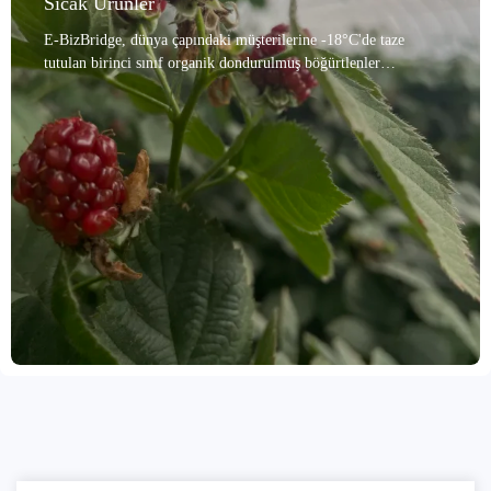
Sıcak Ürünler
E-BizBridge, dünya çapındaki müşterilerine -18°C'de taze
tutulan birinci sınıf organik dondurulmuş böğürtlenler
sunmaktadır. Bu böğürtlenler, birinci sınıf yetiştirme
alanlarından tedarik edilmekte ve her meyve, %95'i aşan bir
meyve bütünlüğü oranıyla sonuçlanan üç aşamalı titiz bir manuel
elemeden geçirilerek dolgun ve bütün meyveler elde
edilmektedir. Gelişmiş hızlı dondurma teknolojisi, böğürtlenlerin
doğal lezzetini, rengini ve besin değerlerini en üst düzeyde
korur. E-BizBridge, HACCP, KOSHER, ISO 22000 ve Helal
gibi uluslararası sertifikalara sahip olup güvenilir kaliteyi garanti
etmektedir. Sağlıklı yaşamı önceliklendiren Avrupa ve Amerika
pazarlarından, doğal içeriklere değer veren Asya pazarına kadar,
bu dondurulmuş böğürtlenler yüksek kaliteli içeriklere olan
talebi karşılamaktadır. Ayrıca esnek, özelleştirilmiş paketleme
hizmetleri, kapsamlı ürün tanıtım desteği ve hızlı kalite yanıtı
sunarak sorunsuz bir alışveriş deneyimi sağlıyoruz.