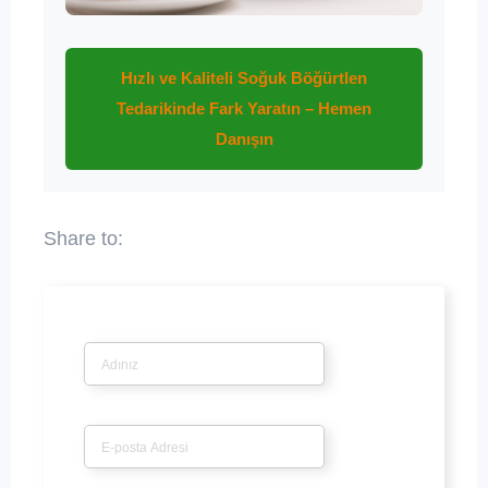
Hızlı ve Kaliteli Soğuk Böğürtlen
Tedarikinde Fark Yaratın – Hemen
Danışın
İsim
*
E-posta
*