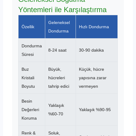
Yöntemleri ile Karşılaştırma
Geleneksel
Özellik
Hızlı Dondurma
Dondurma
Dondurma
8-24 saat
30-90 dakika
Süresi
Buz
Büyük,
Küçük, hücre
Kristali
hücreleri
yapısına zarar
Boyutu
tahrip edici
vermeyen
Besin
Yaklaşık
Değerleri
Yaklaşık %90-95
%60-70
Koruma
Renk &
Soluk,