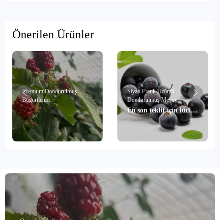
Önerilen Ürünler
Premium Dondurulmuş
Siyah Frenk Üzümü
Böğürtlenler
Dondurulmuş Meyve
En son teklif için lütfen
bizimle iletişime geçin