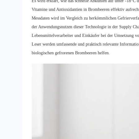
Es wird erklärt, wie das schnelle Abkühlen auf unter -18°C d
Vitamine und Antioxidantien in Brombeeren effektiv aufrecht
Messdaten wird im Vergleich zu herkömmlichen Gefrierverfah
der Anwendungsnutzen dieser Technologie in der Supply Cha
Lebensmittelverarbeiter und Einkäufer bei der Umsetzung vo
Leser werden umfassende und praktisch relevante Informati
biologischen gefrorenen Brombeeren helfen.