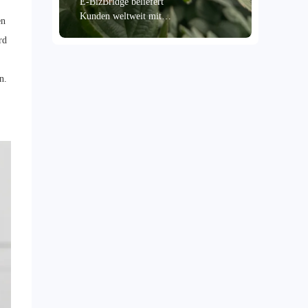
E-BizBridge beliefert
Kunden weltweit mit
en
erstklassigen,
rd
tiefgefrorenen Bio-
Brombeeren, die bei
-18 °C frisch gehalten
n.
werden. Die
Brombeeren stammen
aus erstklassigen
Anbaugebieten und
werden in drei
Schritten von Hand
geprüft. Das Ergebnis
ist eine Fruchtintegrität
von über 95 % und
garantiert pralle, ganze
Früchte. Dank
fortschrittlicher
Schnellgefriertechnologie
bleiben Aroma, Farbe
und Nährstoffe der
Brombeeren optimal