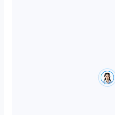
flexible,
maßgeschneiderte
Verpackungsservices,
umfassende
Unterstützung bei der
Produktwerbung und
schnelle
Reaktionszeiten für ein
sorgenfreies
Einkaufserlebnis.