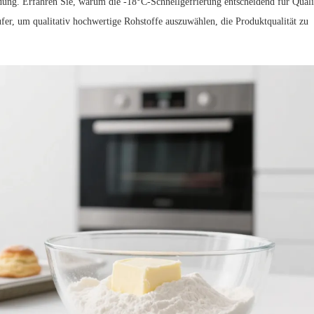
dung. Erfahren Sie, warum die -18°C-Schnellgefrierung entscheidend für Quali
fer, um qualitativ hochwertige Rohstoffe auszuwählen, die Produktqualität zu