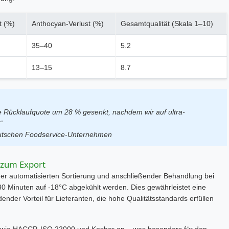
t (%)
Anthocyan-Verlust (%)
Gesamtqualität (Skala 1–10)
35–40
5.2
13–15
8.7
 Rücklaufquote um 28 % gesenkt, nachdem wir auf ultra-
“
deutschen Foodservice-Unternehmen
 zum Export
iner automatisierten Sortierung und anschließender Behandlung bei
0 Minuten auf -18°C abgekühlt werden. Dies gewährleistet eine
ender Vorteil für Lieferanten, die hohe Qualitätsstandards erfüllen
ngen wie HACCP, ISO 22000 und Kosher an – was besonders für den