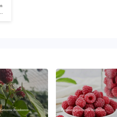
en
e
Gefrorene Brombeeren
Premium gefrorene rote Himbeeren