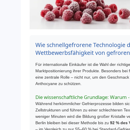
Wie schnellgefrorene Technologie d
Wettbewerbsfähigkeit von gefrore
Für internationale Einkäufer ist die Wahl der richti
Marktpositionierung ihrer Produkte. Besonders bei
eine zentrale Rolle – nicht nur, um den Geschmack
Anthocyane zu schützen.
Die wissenschaftliche Grundlage: Warum -1
Während herkömmlicher Gefrierprozesse bilden sich 
Zellstrukturen und führen zu einer schlechteren Te
weniger Minuten wird die Bildung großer Kristalle v
Berlin
bleiben bei dieser Methode bis zu
92 % des 
– im Vergleich zu nur 55–60 % bei Standard-Gefrie