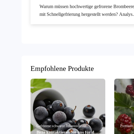
Warum müssen hochwertige gefrorene Brombeer
mit Schnellgefrierung hergestellt werden? Analys
der Messdaten zur Nährstofferhaltung
Empfohlene Produkte
Gefrorene schwarze Johannisbeere
Premium 
Bitte kontaktieren Sie uns für das