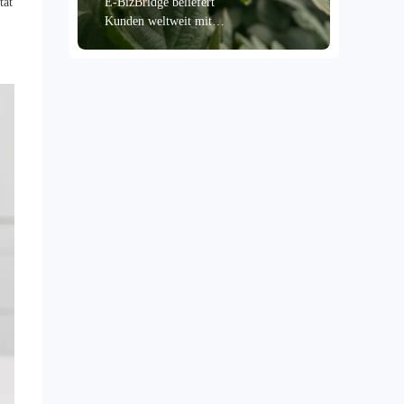
tät
E-BizBridge beliefert
Kunden weltweit mit
erstklassigen,
tiefgefrorenen Bio-
Brombeeren, die bei
-18 °C frisch gehalten
werden. Die
Brombeeren stammen
aus erstklassigen
Anbaugebieten und
werden in drei
Schritten von Hand
geprüft. Das Ergebnis
ist eine Fruchtintegrität
von über 95 % und
garantiert pralle, ganze
Früchte. Dank
fortschrittlicher
Schnellgefriertechnologie
bleiben Aroma, Farbe
und Nährstoffe der
Brombeeren optimal