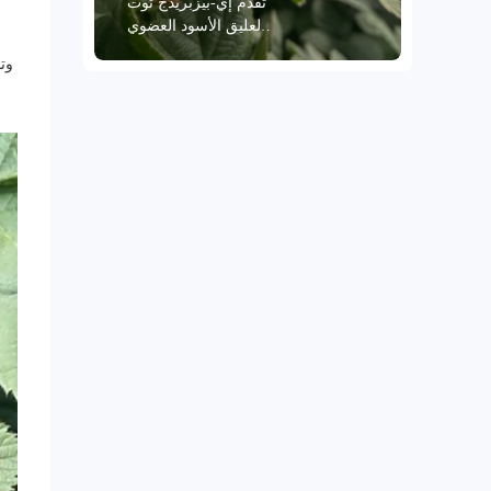
تقدم إي-بيزبريدج توت
العليق الأسود العضوي
المجمد عالي الجودة،
وت
المحفوظ طازجًا عند
درجة حرارة -18 درجة
مئوية، لعملائها حول
العالم. يُستخرج هذا
التوت من مناطق زراعة
ممتازة، وتخضع كل
ثمرة لفحص يدوي دقيق
على ثلاث مراحل، مما
يضمن نسبة سلامة
تتجاوز 95%، مما يضمن
ثمارًا كاملة ممتلئة.
تُعزز تقنية التجميد
السريع المتقدمة
الحفاظ على نكهة التوت
الأسود الطبيعية ولونه
وعناصره الغذائية. تحمل
إي-بيزبريدج شهادات
دولية مثل HACCP
وKOSHER وISO 22000