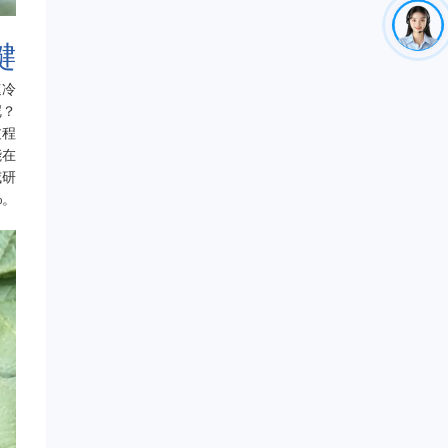
键
速冷
呢？
过程
能在
威研
%。