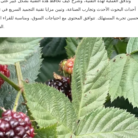
وتدفق العملية لهذه التقنية، وشرح كيف تحافظ هذه التقنية بشكل كبير على الع
أحداث البحوث الأحدث وتجارب الصناعة، وتبين مزايا تقنية التجميد السريع في 
حسين تجربة المستهلك. تتوافق المحتوى مع احتياجات السوق، ومناسبة للقراء ال
الفاكهة المجمدة، وتعزز الثقة بالعلامة التجارية وتحويل المبيعات.