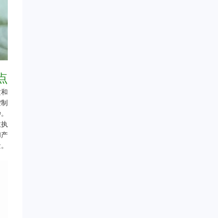
点
质和
控制
秒。
效执
和产
量。