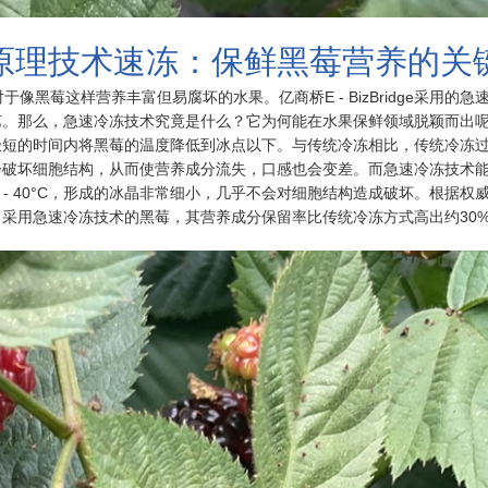
原理技术速冻：保鲜黑莓营养的关
黑莓这样营养丰富但易腐坏的水果。亿商桥E - BizBridge采用的急
艺。那么，急速冷冻技术究竟是什么？它为何能在水果保鲜领域脱颖而出
极短的时间内将黑莓的温度降低到冰点以下。与传统冷冻相比，传统冷冻
会破坏细胞结构，从而使营养成分流失，口感也会变差。而急速冷冻技术
至 - 40°C，形成的冰晶非常细小，几乎不会对细胞结构造成破坏。根据权
采用急速冷冻技术的黑莓，其营养成分保留率比传统冷冻方式高出约30