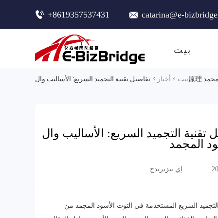
+8619357537431
catarina@e-bizbridg
بيت
د المجمد
بيت
>
أخبار
>
ية التجميد السريع: الأساليب وال原理 الأساسية لتحسين الحفاظ على العناصر
ود المجمد
2
إي بيزبريدج
المستخدمة في التوت الأسود المجمد من E - BizBridge. وتقدم تفاصيل عن المبدأ العلمي